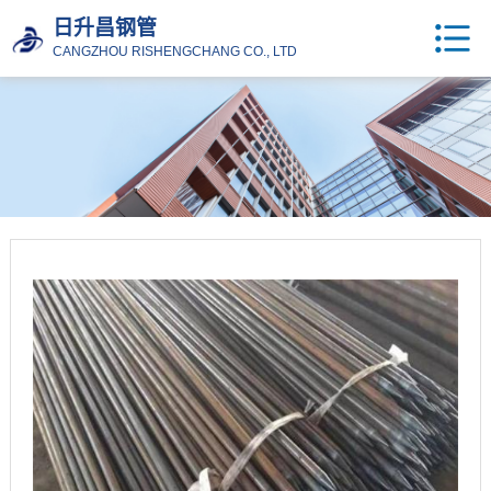
日升昌钢管
CANGZHOU RISHENGCHANG CO., LTD